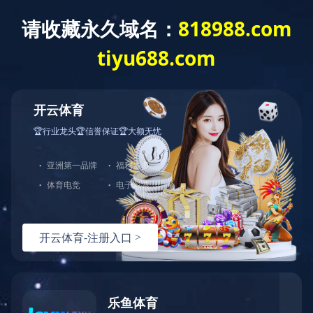
云开体育官方网站登录·（中国）官
网入口
液压升降平台，液压货梯，悬臂吊，电动平板车
业务咨询：13885122331
首 页
走进黔力
新闻动态
产品展示
云开体育官
方网站登录
·（中国）
官网入口